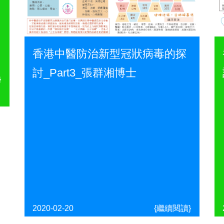
香港中醫防治新型冠狀病毒的探
討_Part3_張群湘博士
}
2020-02-20
{繼續閱讀}