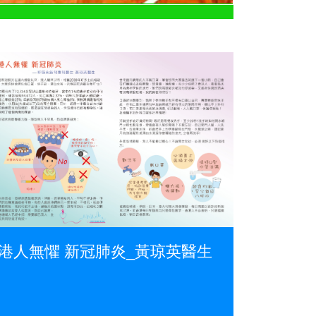
港人無懼 新冠肺炎_黃琼英醫生