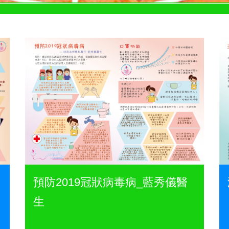
預防2019冠狀病毒病_藍秀儀醫
生