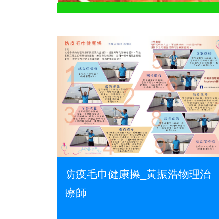
防疫毛巾健康操_黃振浩物理治
療師